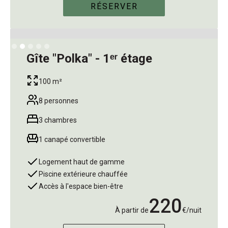
RÉSERVER
Slide 2 of 5.
Gîte "Polka" - 1ᵉʳ étage
100 m²
8 personnes
3 chambres
1 canapé convertible
Logement haut de gamme
Piscine extérieure chauffée
Accès à l'espace bien-être
220
À partir de
€/nuit